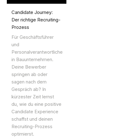
Candidate Journey:
Der richtige Recruiting-
Prozess
Für Geschäftsführer
und
Personalverantwortliche
in Bauunternehmen.
Deine Bewerber
springen ab oder
sagen nach dem
Gespräch ab? In
kürzester Zeit lernst
du, wie du eine positive
Candidate Experience
schaffst und deinen
Recruiting-Prozess
optimierst.