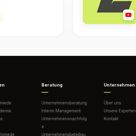
en
Beratung
Unternehmen
hmiede
Unternehmensberatung
Über uns
ademie
Interim Management
Unsere Experten
he
Unternehmensnachfolg
Kontakt
n
e
schmiede
Unternehmensbeteiligu