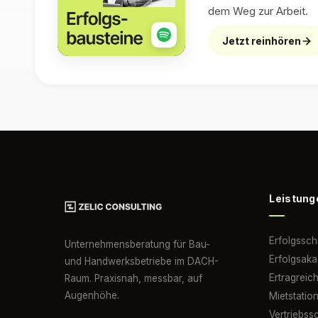
dem Weg zur Arbeit.
Jetzt reinhören
Leistung
Erfolgssc
Unternehmensberatung für Bau-
Erfolgsak
und Handwerksbetriebe im DACH-
Ertragreic
Raum. Praxisnah, messbar, auf
Augenhöhe.
Mietstatio
Vertriebs