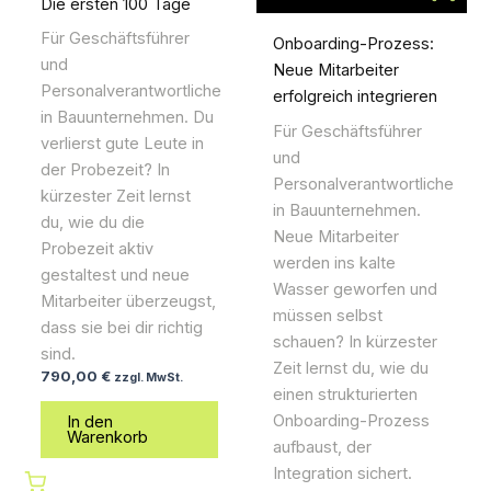
Die ersten 100 Tage
Für Geschäftsführer
Onboarding-Prozess:
und
Neue Mitarbeiter
Personalverantwortliche
erfolgreich integrieren
in Bauunternehmen. Du
Für Geschäftsführer
verlierst gute Leute in
und
der Probezeit? In
Personalverantwortliche
kürzester Zeit lernst
in Bauunternehmen.
du, wie du die
Neue Mitarbeiter
Probezeit aktiv
werden ins kalte
gestaltest und neue
Wasser geworfen und
Mitarbeiter überzeugst,
müssen selbst
dass sie bei dir richtig
schauen? In kürzester
sind.
Zeit lernst du, wie du
790,00
€
zzgl. MwSt.
einen strukturierten
Onboarding-Prozess
In den
Warenkorb
aufbaust, der
Integration sichert.