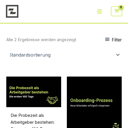
Zum
Inhalt
springen
Filter
Alle 2 Ergebnisse werden angezeigt
Die Probezeit als
Arbeitgeber bestehen: