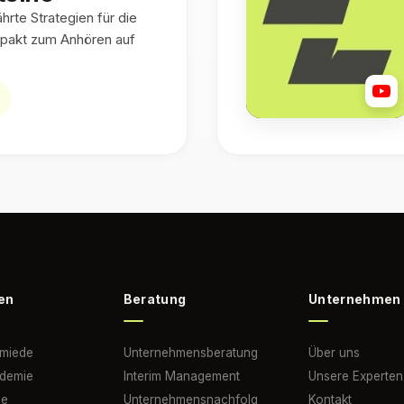
rte Strategien für die
pakt zum Anhören auf
en
Beratung
Unternehmen
hmiede
Unternehmensberatung
Über uns
ademie
Interim Management
Unsere Experten
he
Unternehmensnachfolg
Kontakt