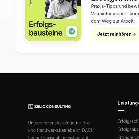
Praxis-Tipps und bewäh
Vermietbranche – kom
dem Weg zur Arbeit.
Jetzt reinhören
Leistung
Erfolgssc
Unternehmensberatung für Bau-
Erfolgsak
und Handwerksbetriebe im DACH-
Ertragreic
Raum. Praxisnah, messbar, auf