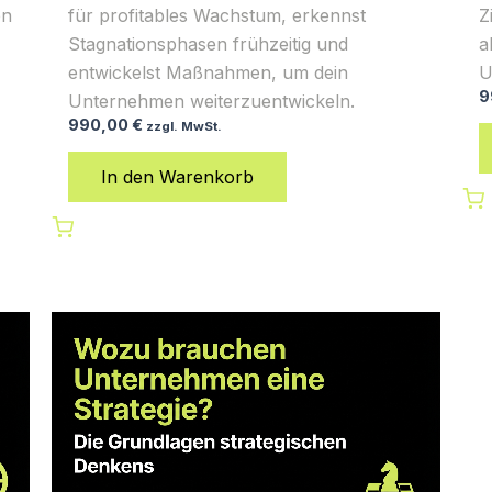
für profitables Wachstum, erkennst
Z
en
Stagnationsphasen frühzeitig und
a
entwickelst Maßnahmen, um dein
U
9
Unternehmen weiterzuentwickeln.
990,00
€
zzgl. MwSt.
In den Warenkorb