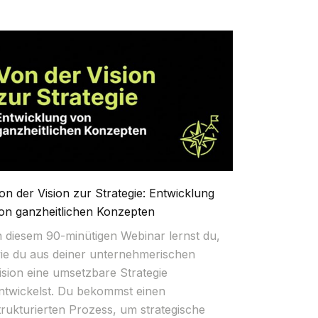
on der Vision zur Strategie: Entwicklung
on ganzheitlichen Konzepten
n diesem 90-minütigen Webinar lernst du,
ie du aus deiner unternehmerischen
ision eine umsetzbare Strategie
ntwickelst. Du bekommst einen
trukturierten Prozess, um strategische