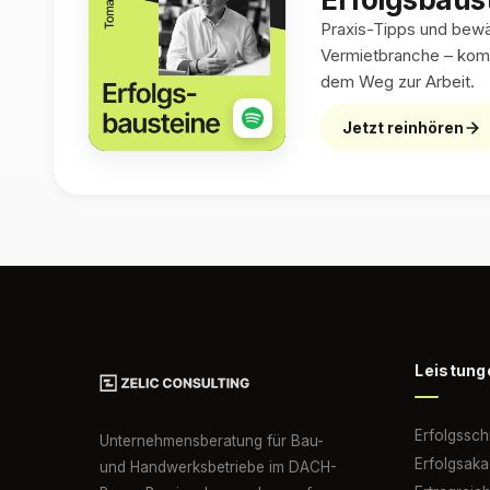
Praxis-Tipps und bewäh
Vermietbranche – kom
dem Weg zur Arbeit.
Jetzt reinhören
Leistung
Erfolgssc
Unternehmensberatung für Bau-
Erfolgsak
und Handwerksbetriebe im DACH-