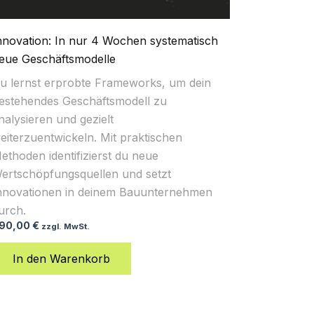
nnovation: In nur 4 Wochen systematisch
eue Geschäftsmodelle
u lernst erprobte Frameworks, um dein
estehendes Geschäftsmodell zu
nalysieren und gezielt
eiterzuentwickeln. Mit praktischen
ethoden identifizierst du neue
ertschöpfungsquellen und setzt
nnovationen in deinem Bauunternehmen
urch.
90,00
€
zzgl. MwSt.
In den Warenkorb