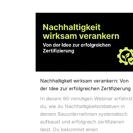
Nachhaltigkeit wirksam verankern: Von
der Idee zur erfolgreichen Zertifizierung
In diesem 90-minütigen Webinar erfährst
du, wie du Nachhaltigkeitsinitiativen in
deinem Bauunternehmen systematisch
aufbaust und erfolgreich zertifizieren
lässt. Du bekommst einen