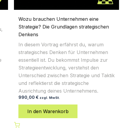
Wozu brauchen Unternehmen eine
Strategie? Die Grundlagen strategischen
u,
Denkens
In diesem Vortrag erfährst du, warum
strategisches Denken für Unternehmen
e
essentiell ist. Du bekommst Impulse zur
Strategieentwicklung, verstehst den
Unterschied zwischen Strategie und Taktik
und reflektierst die strategische
Ausrichtung deines Unternehmens.
990,00
€
zzgl. MwSt.
In den Warenkorb