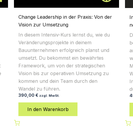
Change Leadership in der Praxis: Von der
I
Vision zur Umsetzung
n
In diesem Intensiv-Kurs lernst du, wie du
D
Veränderungsprojekte in deinem
b
Bauunternehmen erfolgreich planst und
a
umsetzt. Du bekommst ein bewährtes
w
t
Framework, um von der strategischen
M
e
Vision bis zur operativen Umsetzung zu
W
kommen und dein Team durch den
I
Wandel zu führen.
d
390,00
€
4
zzgl. MwSt.
In den Warenkorb