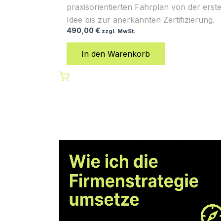
praxisorientierten Fahrplan von der erst
Idee bis zur anerkannten Zertifizierung.
490,00
€
zzgl. MwSt.
In den Warenkorb