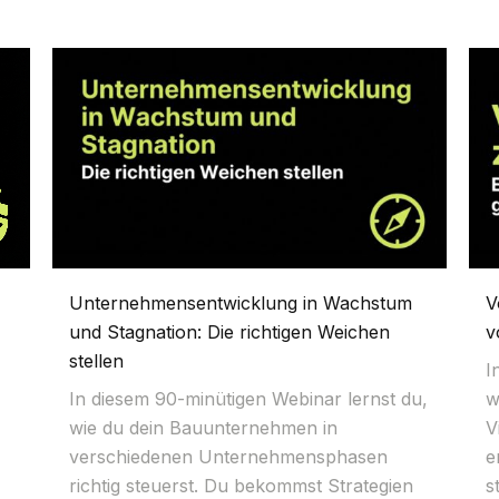
Unternehmensentwicklung in Wachstum
V
und Stagnation: Die richtigen Weichen
v
stellen
I
In diesem 90-minütigen Webinar lernst du,
w
wie du dein Bauunternehmen in
V
verschiedenen Unternehmensphasen
e
richtig steuerst. Du bekommst Strategien
s