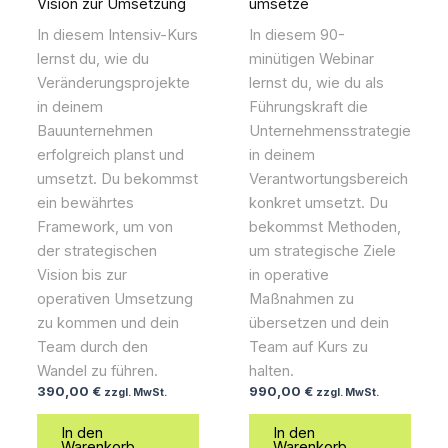
Vision zur Umsetzung
umsetze
In diesem Intensiv-Kurs
In diesem 90-
lernst du, wie du
minütigen Webinar
Veränderungsprojekte
lernst du, wie du als
in deinem
Führungskraft die
Bauunternehmen
Unternehmensstrategie
erfolgreich planst und
in deinem
umsetzt. Du bekommst
Verantwortungsbereich
ein bewährtes
konkret umsetzt. Du
Framework, um von
bekommst Methoden,
der strategischen
um strategische Ziele
Vision bis zur
in operative
operativen Umsetzung
Maßnahmen zu
zu kommen und dein
übersetzen und dein
Team durch den
Team auf Kurs zu
Wandel zu führen.
halten.
390,00
€
990,00
€
zzgl. MwSt.
zzgl. MwSt.
In den
In den
Warenkorb
Warenkorb