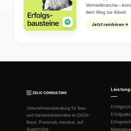
Vermietbranche – kom
dem Weg zur Arbeit.
Jetzt reinhören
Leistung
Erfolgssc
Unternehmensberatung für Bau-
Erfolgsak
und Handwerksbetriebe im DACH-
Ertragreic
Raum. Praxisnah, messbar, auf
Augenhöhe.
Mietstatio