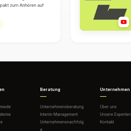
pakt zum Anhören auf
en
Beratung
Unternehmen
hmiede
Unternehmensberatung
Über uns
ademie
Interim Management
Unsere Experten
he
Unternehmensnachfolg
Kontakt
n
e