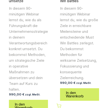
Win Battles
umsetze
In diesem 90-
In diesem 90-
minütigen Webinar
minütigen Webinar
lernst du, wie du große
lernst du, wie du als
Ziele in erreichbare
Führungskraft die
Meilensteine und
Unternehmensstrategie
entscheidende Must
in deinem
Win Battles zerlegst.
Verantwortungsbereich
Du bekommst
konkret umsetzt. Du
Methoden für
bekommst Methoden,
wirksame Zielsetzung,
um strategische Ziele
Fokussierung und
in operative
konsequente
Maßnahmen zu
Zielerreichung.
übersetzen und dein
990,00
€
zzgl. MwSt.
Team auf Kurs zu
halten.
In den
990,00
€
zzgl. MwSt.
Warenkorb
In den
Warenkorb