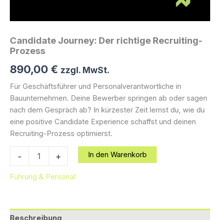
Candidate Journey: Der richtige Recruiting-
Prozess
890,00
€
zzgl. MwSt.
Für Geschäftsführer und Personalverantwortliche in
Bauunternehmen. Deine Bewerber springen ab oder sagen
nach dem Gespräch ab? In kürzester Zeit lernst du, wie du
eine positive Candidate Experience schaffst und deinen
Recruiting-Prozess optimierst.
Candidate
In den Warenkorb
-
+
Journey:
Der
Führung & Personal
richtige
Recruiting-
Prozess
Menge
Beschreibung