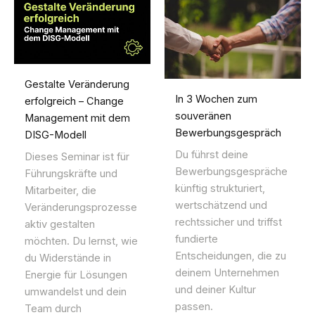
Gestalte Veränderung
In 3 Wochen zum
erfolgreich – Change
souveränen
Management mit dem
Bewerbungsgespräch
DISG-Modell
Du führst deine
Dieses Seminar ist für
Bewerbungsgespräche
Führungskräfte und
künftig strukturiert,
Mitarbeiter, die
wertschätzend und
Veränderungsprozesse
rechtssicher und triffst
aktiv gestalten
fundierte
möchten. Du lernst, wie
Entscheidungen, die zu
du Widerstände in
deinem Unternehmen
Energie für Lösungen
und deiner Kultur
umwandelst und dein
passen.
Team durch