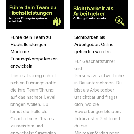
Führe dein Team zu
Sichtbarkeit als
Höchstleistungen –
Arbeitgeber: Online
Moderne
gefunden werden
Führungskompetenzen
Für Geschäftsführer
entwickeln
und
Dieses Training richtet
Personalverantwortliche
sich an Führungskräfte,
in Bauunternehmen. Du
die ihre Teamführung
bist als Arbeitgeber
auf das nachste Level
unsichtbar und fragst
bringen wollen. Du
dich, wo die
lernst die Rolle als
Bewerbungen bleiben?
Coach deines Teams
In kürzester Zeit lernst
zu meistern und
du die
entwickelst Strategien
Minimalanförderungen,