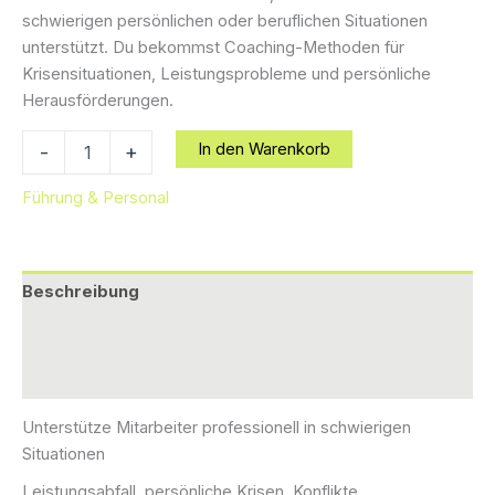
schwierigen persönlichen oder beruflichen Situationen
unterstützt. Du bekommst Coaching-Methoden für
Krisensituationen, Leistungsprobleme und persönliche
Herausförderungen.
Coaching
In den Warenkorb
-
+
von
Menschen
Führung & Personal
in
Problemlagen:
Schwierige
Situationen
Beschreibung
meistern
Menge
Zusätzliche Informationen
Rezensionen (0)
Unterstütze Mitarbeiter professionell in schwierigen
Situationen
Leistungsabfall, persönliche Krisen, Konflikte,