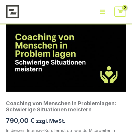
Zum
in
Inhalt
Problemlagen:
springen
Schwierige
Situationen
meistern
Menge
Coaching von Menschen in Problemlagen:
Schwierige Situationen meistern
790,00
€
zzgl. MwSt.
In diesem Intensiv-Kurs lernst du, wie du Mitarbeiter in