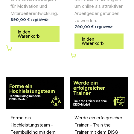
für Motivation und
um online als attraktiver
Mitarbeiterentwicklung.
Arbeitgeber gefunden
890,00
€
zzgl. MwSt.
zu werden.
790,00
€
zzgl. MwSt.
In den
Warenkorb
In den
Warenkorb
Forme ein
Werde ein erfolgreicher
Hochleistungsteam –
Trainer – Train the
Teambuilding mit dem
Trainer mit dem DISG-