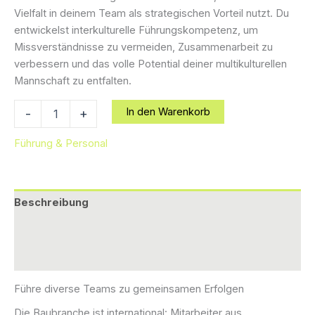
Vielfalt in deinem Team als strategischen Vorteil nutzt. Du
entwickelst interkulturelle Führungskompetenz, um
Missverständnisse zu vermeiden, Zusammenarbeit zu
verbessern und das volle Potential deiner multikulturellen
Mannschaft zu entfalten.
Interkulturelle
In den Warenkorb
-
+
Kompetenz
im
Führung & Personal
Leadership:
Vielfalt
als
Stärke
Beschreibung
nutzen
Menge
Zusätzliche Informationen
Rezensionen (0)
Führe diverse Teams zu gemeinsamen Erfolgen
Die Baubranche ist international: Mitarbeiter aus