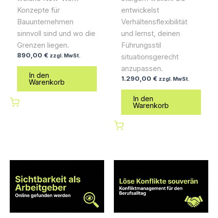
Konzepte für
entwickelst
Bauunternehmen
Verhältensflexibilität
sinnvoll sind und wo die
und lernst, deinen
Grenzen liegen.
Führungsstil
890,00
€
zzgl. MwSt.
situationsgerecht
anzupassen.
In den
1.290,00
€
zzgl. MwSt.
Warenkorb
In den
Warenkorb