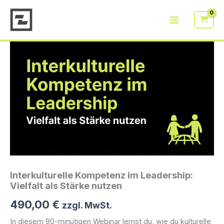
Zum
Leadership:
Inhalt
Vielfalt
springen
als
Stärke
nutzen
Menge
Interkulturelle Kompetenz im Leadership:
Vielfalt als Stärke nutzen
490,00
€
zzgl. MwSt.
In diesem 90-minütigen Webinar lernst du, wie du kulturelle