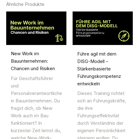
Ähnliche Produkte
New Work im
Führe agil mit dem
Bauunternehmen:
DISG-Modell –
Chancen und Risiken
Stärkenbasierte
Führungskompetenz
Für Geschäftsführer
entwickeln
und
Personalverantwortliche
Dieses Training richtet
in Bauunternehmen. Du
sich an Führungskräfte,
fragst dich, ob New
die ihre
Work auch im Bau
Führungseffektivität
funktioniert? In
durch Verständnis der
kürzester Zeit lernst du,
eigenen Persönlichkeit
welche New-Work-
steigern wollen. Du