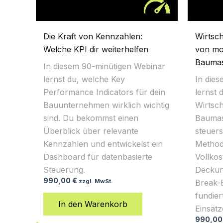
Die Kraft von Kennzahlen:
Wirtsc
Welche KPI dir weiterhelfen
von mo
Baumas
In diesem 90-minütigen Webinar
lernst du, welche Key
In die
Performance Indicators für dein
lernst 
Bauunternehmen wirklich wichtig
Wirtsch
sind. Du bekommst einen
Baumas
Überblick über relevante
steuer
Kennzahlen und entwickelst ein
Method
Dashboard für datenbasierte
Vollko
Steuerung.
Deckun
990,00
€
zzgl. MwSt.
Break-
fundier
In den Warenkorb
Einsät
990,0