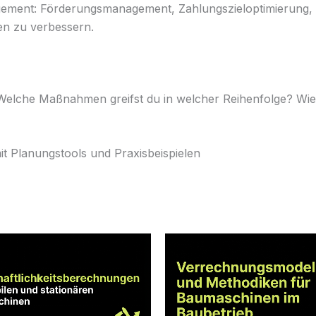
ement: Förderungsmanagement, Zahlungszieloptimierung,
en zu verbessern.
n: Welche Maßnahmen greifst du in welcher Reihenfolge? Wi
it Planungstools und Praxisbeispielen