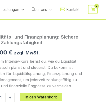
Sichere
deine
 Leistungen
Über uns
Kontakt
Zahlungsfähigkeit
Menge
ditäts- und Finanzplanung: Sichere
 Zahlungsfähigkeit
,00
€
zzgl. MwSt.
em Intensiv-Kurs lernst du, wie du Liquidität
atisch planst und steuerst. Du bekommst
en für Liquiditätsplanung, Finanzplanung und
anagement, um jederzeit zahlungsfähig zu
 und finanzielle Engpässe zu vermeiden.
ts-
In den Warenkorb
+
anung: