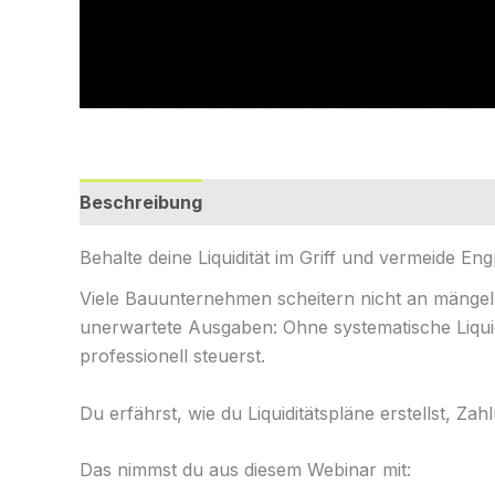
Beschreibung
Zusätzliche Informationen
R
Behalte deine Liquidität im Griff und vermeide En
Viele Bauunternehmen scheitern nicht an mängel
unerwartete Ausgaben: Ohne systematische Liquidit
professionell steuerst.
Du erfährst, wie du Liquiditätspläne erstellst, Za
Das nimmst du aus diesem Webinar mit: