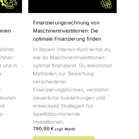
Finanzierungsrechnung von
hinen
Maschineninvestitionen: Die
optimale Finanzierung finden
ebinar
In diesem Intensiv-Kurs lernst du,
chinen
wie du Maschineninvestitionen
t und in
optimal finanzierst. Du bekommst
u
Methoden zur Bewertung
verschiedener
d
Finanzierungsformen, verstehst
kosten
steuerliche Auswirkungen und
nd
entwickelst Strategien für
zu
liquiditätsschonende
Investitionen.
790,00
€
zzgl. MwSt.