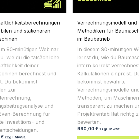
haftlichkeitsberechnungen
Verrechnungsmodell und
bilen und stationären
Methodiken für Baumasc
chinen
im Baubetrieb
sem 90-minütigen Webinar
In diesem 90-minütigen W
du, wie du die tatsächliche
lernst du, wie du Baumas
aftlichkeit deiner
intern korrekt verrechnes
chinen berechnest und
Kalkulationen einpreist. D
st. Du bekommst
bekommst bewährte
en zur
Verrechnungsmodelle un
stenrechnung,
Methoden, um Maschinen
gsbeitragsanalyse und
transparent zu machen u
Even-Berechnung für
Projektrentabilität richtig 
te Investitions- und
bewerten.
990,00
€
zentscheidungen.
zzgl. MwSt.
0
€
zzgl. MwSt.