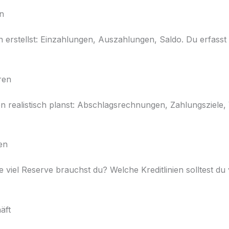
en
lan erstellst: Einzahlungen, Auszahlungen, Saldo. Du erfas
ren
 realistisch planst: Abschlagsrechnungen, Zahlungsziele,
en
Wie viel Reserve brauchst du? Welche Kreditlinien solltest d
äft