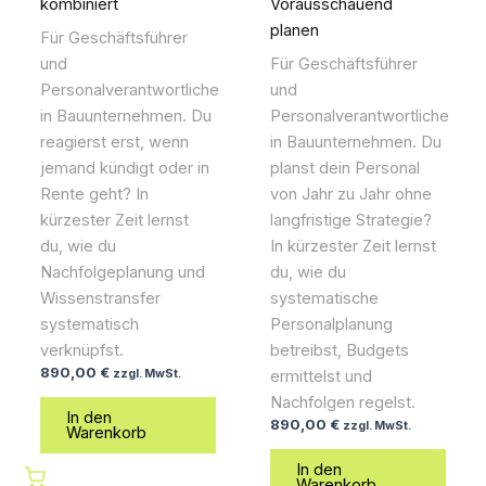
kombiniert
Vorausschauend
planen
Für Geschäftsführer
und
Für Geschäftsführer
Personalverantwortliche
und
in Bauunternehmen. Du
Personalverantwortliche
reagierst erst, wenn
in Bauunternehmen. Du
jemand kündigt oder in
planst dein Personal
Rente geht? In
von Jahr zu Jahr ohne
kürzester Zeit lernst
langfristige Strategie?
du, wie du
In kürzester Zeit lernst
Nachfolgeplanung und
du, wie du
Wissenstransfer
systematische
systematisch
Personalplanung
verknüpfst.
betreibst, Budgets
890,00
€
zzgl. MwSt.
ermittelst und
Nachfolgen regelst.
In den
890,00
€
zzgl. MwSt.
Warenkorb
In den
Warenkorb