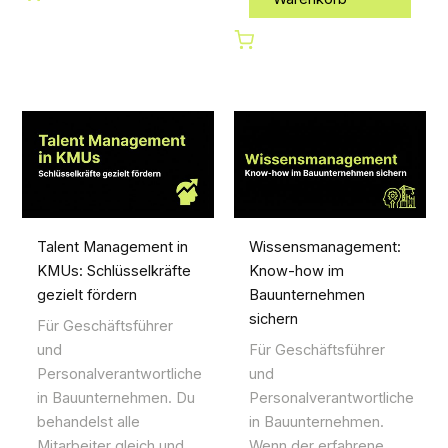
Talent Management in
Wissensmanagement:
KMUs: Schlüsselkräfte
Know-how im
gezielt fördern
Bauunternehmen
sichern
Für Geschäftsführer
und
Für Geschäftsführer
Personalverantwortliche
und
in Bauunternehmen. Du
Personalverantwortliche
behandelst alle
in Bauunternehmen.
Mitarbeiter gleich und
Wenn der erfahrene