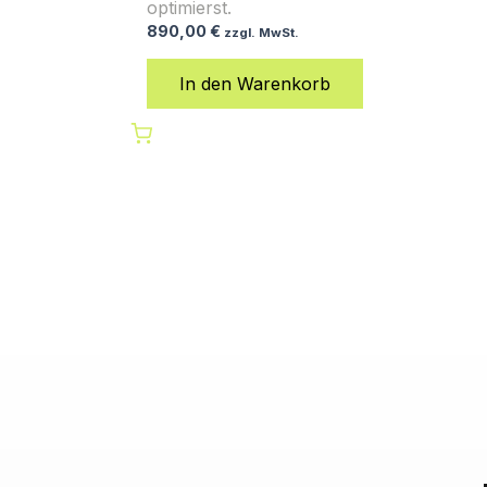
optimierst.
890,00
€
zzgl. MwSt.
In den Warenkorb