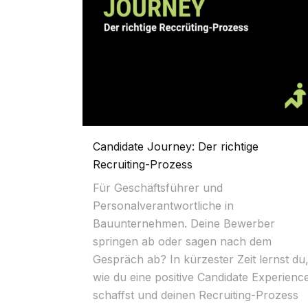
Candidate Journey: Der richtige
Recruiting-Prozess
Für Geschäftsführer und
Personalverantwortliche in
Bauunternehmen. Deine Bewerber
springen ab oder sagen nach dem
Gespräch ab? In kürzester Zeit lernst du
wie du eine positive Candidate Experienc
schaffst und deinen Recruiting-Prozess