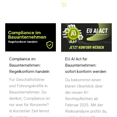
Compliance im
EU AI Act für
Bauunternehmen:
Bauunternehmen:
Regelkonform handeln
sofort konform werden
Für Geschäftsführer
Du bekommst einen
und Führungskräfte in
klaren Überblick über
Bauunternehmen. Du
die neuen KI-
denkst, Compliance ist
Rechtspflichten ab
nur was für Konzerne?
Februar 2025. Mit der
In kürzester Zeit lernst
Risikoanalyse prüfst du,