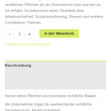
rechtlichen Pflichten du als Unternehmer hast und wie du
sie erfüllst. Du bekommst einen Überblick über
Arbeitssicherheit, Sozialversicherung, Steuern und weitere
Compliance-Themen.
Unternehmerpflichten:
In den Warenkorb
-
+
Was
du
Arbeitssicherheit & Qualität
rechtlich
verantworten
musst
Menge
Beschreibung
Zusätzliche Informationen
Rezensionen (0)
Kenne deine Pflichten und vermeide rechtliche Risiken
Als Unternehmer trägst du weitreichende rechtliche
Verantwortung: Arbeitssicherheit,