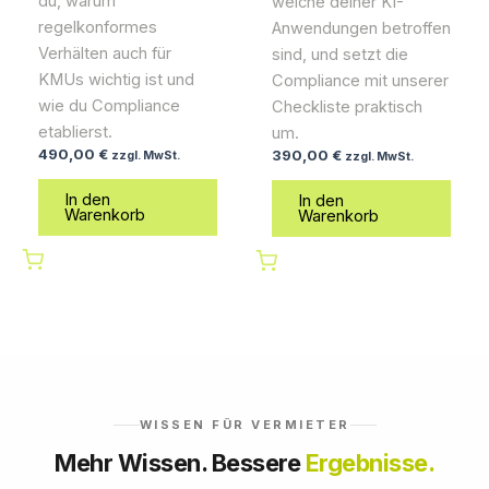
du, warum
welche deiner KI-
regelkonformes
Anwendungen betroffen
Verhälten auch für
sind, und setzt die
KMUs wichtig ist und
Compliance mit unserer
wie du Compliance
Checkliste praktisch
etablierst.
um.
490,00
€
390,00
€
zzgl. MwSt.
zzgl. MwSt.
In den
In den
Warenkorb
Warenkorb
WISSEN FÜR VERMIETER
Mehr Wissen. Bessere
Ergebnisse.