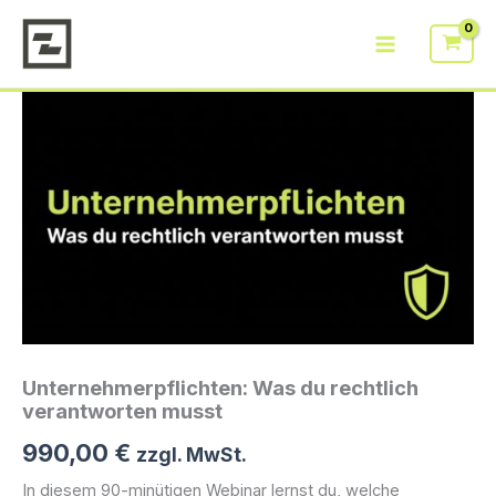
Zum
rechtlich
Inhalt
verantworten
springen
musst
Menge
Unternehmerpflichten: Was du rechtlich
verantworten musst
990,00
€
zzgl. MwSt.
In diesem 90-minütigen Webinar lernst du, welche